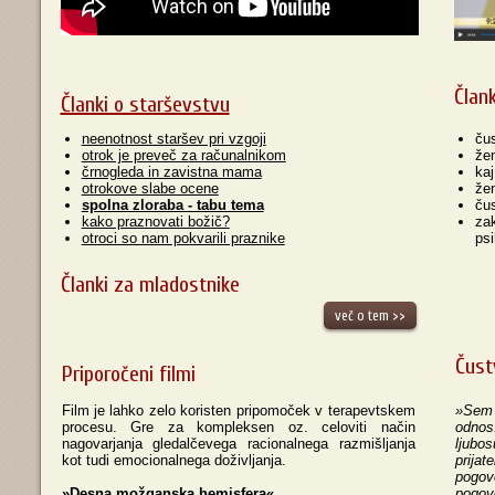
Član
Članki o starševstvu
neenotnost staršev pri vzgoji
ču
otrok je preveč za računalnikom
žen
črnogleda in zavistna mama
kaj
otrokove slabe ocene
žen
spolna zloraba - tabu tema
ču
kako praznovati božič?
za
otroci so nam pokvarili praznike
psi
Članki za mladostnike
več o tem >>
Čust
Priporočeni filmi
Film je lahko zelo koristen pripomoček v terapevtskem
»Sem 
procesu. Gre za kompleksen oz. celoviti način
odnos
nagovarjanja gledalčevega racionalnega razmišljanja
ljubo
kot tudi emocionalnega doživljanja.
prija
pogov
»Desna možganska hemisfera«
pogovo