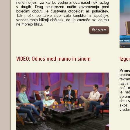
nenehno jezi, za kar bo vedno znova našel nek razlog
v drugih. Drug neustrezen način zavarovanja pred
bolečimi občutji je čustvena otopelost ali potlačitev.
Tak moški bo lahko sicer zelo korekten in spoštljiv,
vendar imajo bližnji občutek, da jih zavrača oz. da mu
ne morejo blizu.
Več o tem
VIDEO: Odnos med mamo in sinom
Izgo
Prime
pretir
tekmov
lastni
naši n
je ne
sprem
delu
skozi
vreden