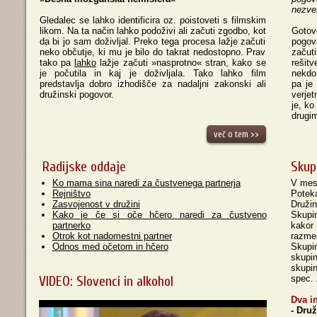
nezve
Gledalec se lahko identificira oz. poistoveti s filmskim
likom. Na ta način lahko podoživi ali začuti zgodbo, kot
Gotov
da bi jo sam doživljal. Preko tega procesa lažje začuti
pogova
neko občutje, ki mu je bilo do takrat nedostopno. Prav
začut
tako pa
lahko
lažje začuti »nasprotno« stran, kako se
rešitv
je počutila in kaj je doživljala. Tako lahko film
nekdo
predstavlja dobro izhodišče za nadaljni zakonski ali
pa je
družinski pogovor.
verjet
je, ko
drugim
več o tem >>
Radijske oddaje
Skup
Ko mama sina naredi za čustvenega partnerja
V mese
Rejništvo
Potek
Zasvojenost v družini
Druži
Kako je če si oče hčero naredi za čustveno
Skupi
partnerko
kakor
Otrok kot nadomestni partner
razme
Odnos med očetom in hčero
Skupin
skupin
skupi
VIDEO: Slovenci in alkohol
spec.
Dva i
- Dru