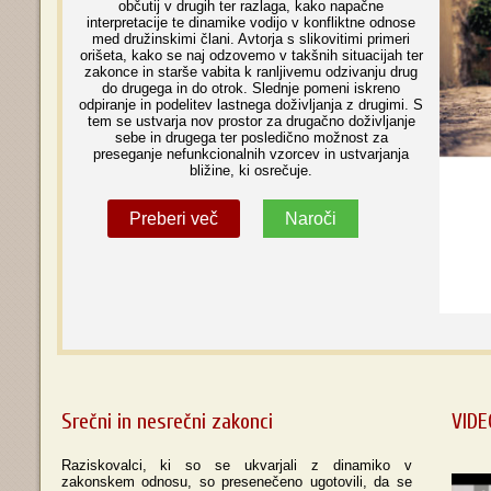
občutij v drugih ter razlaga, kako napačne
interpretacije te dinamike vodijo v konfliktne odnose
med družinskimi člani. Avtorja s slikovitimi primeri
orišeta, kako se naj odzovemo v takšnih situacijah ter
zakonce in starše vabita k ranljivemu odzivanju drug
do drugega in do otrok. Slednje pomeni iskreno
odpiranje in podelitev lastnega doživljanja z drugimi. S
tem se ustvarja nov prostor za drugačno doživljanje
sebe in drugega ter posledično možnost za
preseganje nefunkcionalnih vzorcev in ustvarjanja
bližine, ki osrečuje.
Preberi več
Naroči
Srečni in nesrečni zakonci
VIDE
Raziskovalci, ki so se ukvarjali z dinamiko v
zakonskem odnosu, so presenečeno ugotovili, da se