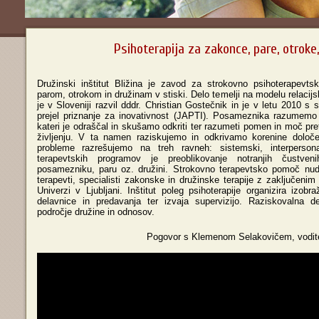
Psihoterapija za zakonce, pare, otroke
Družinski inštitut Bližina je zavod za strokovno psihoterapev
parom, otrokom in družinam v stiski. Delo temelji na modelu relacijsk
je v Sloveniji razvil dddr. Christian Gostečnik in je v letu 2010 s
prejel priznanje za inovativnost (JAPTI). Posameznika razumemo 
kateri je odraščal in skušamo odkriti ter razumeti pomen in moč pr
življenju. V ta namen raziskujemo in odkrivamo korenine določ
probleme razrešujemo na treh ravneh: sistemski, interpersonaln
terapevtskih programov je preoblikovanje notranjih čustve
posamezniku, paru oz. družini. Strokovno terapevtsko pomoč nud
terapevti, specialisti zakonske in družinske terapije z zaključeni
Univerzi v Ljubljani. Inštitut poleg psihoterapije organizira izobr
delavnice in predavanja ter izvaja supervizijo. Raziskovalna 
področje družine in odnosov.
Pogovor s Klemenom Selakovičem, vodit