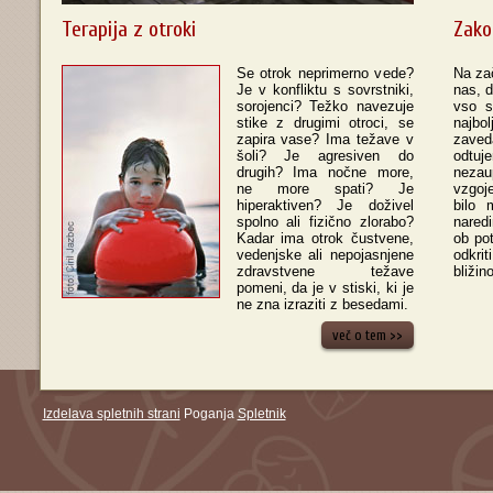
Terapija z otroki
Zako
Se otrok neprimerno vede?
Na zač
Je v konfliktu s sovrstniki,
nas, d
sorojenci? Težko navezuje
vso s
stike z drugimi otroci, se
najbo
zapira vase? Ima težave v
zaved
šoli? Je agresiven do
odtuj
drugih? Ima nočne more,
nezau
ne more spati? Je
vzgoj
hiperaktiven? Je doživel
bilo 
spolno ali fizično zlorabo?
nared
Kadar ima otrok čustvene,
ob po
vedenjske ali nepojasnjene
odkri
zdravstvene težave
bliži
pomeni, da je v stiski, ki je
ne zna izraziti z besedami.
več o tem >>
Izdelava spletnih strani
Poganja
Spletnik