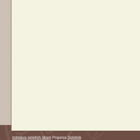
Izdelava spletnih strani
Poganja
Spletnik