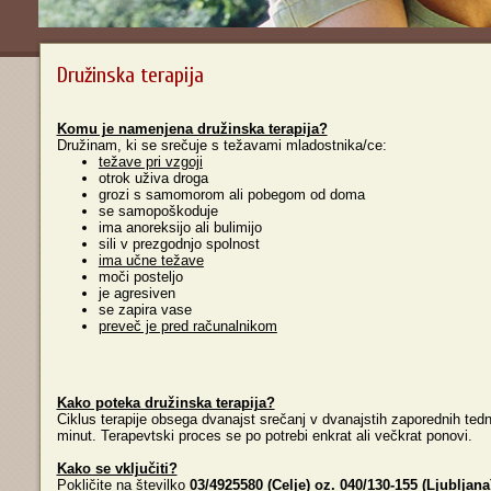
Družinska terapija
Komu je namenjena družinska terapija?
Družinam, ki se srečuje s težavami mladostnika/ce:
težave pri vzgoji
otrok uživa droga
grozi s samomorom ali pobegom od doma
se samopoškoduje
ima anoreksijo ali bulimijo
sili v prezgodnjo spolnost
ima učne težave
moči posteljo
je agresiven
se zapira vase
preveč je pred računalnikom
Kako poteka družinska terapija?
Ciklus terapije obsega dvanajst srečanj v dvanajstih zaporednih ted
minut. Terapevtski proces se po potrebi enkrat ali večkrat ponovi.
Kako se vključiti?
Pokličite na številko
03/4925580 (Celje) oz. 040/130-155 (Ljubljana